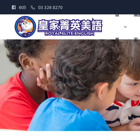
605
03 326 8270
首
關
頁
家