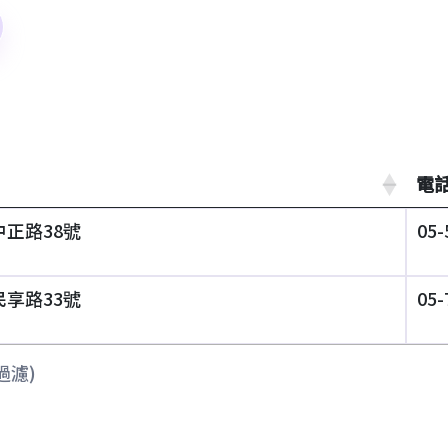
電
正路38號
05-
享路33號
05-
過濾)