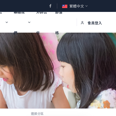
繁體中文
合
聯絡我
外師合
部落
會員登入
們
作
格
選擇分區