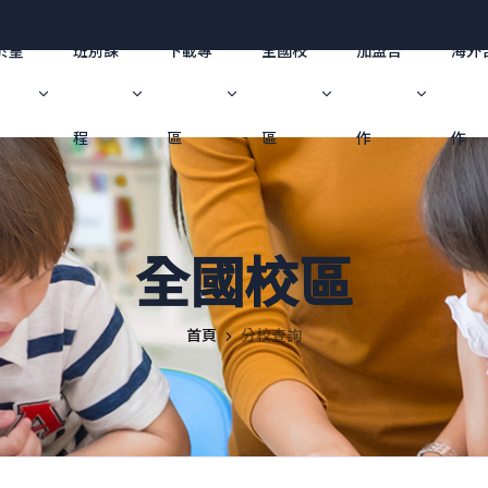
於皇
班別課
下載專
全國校
加盟合
海外
程
區
區
作
作
全國校區
首頁
分校查詢